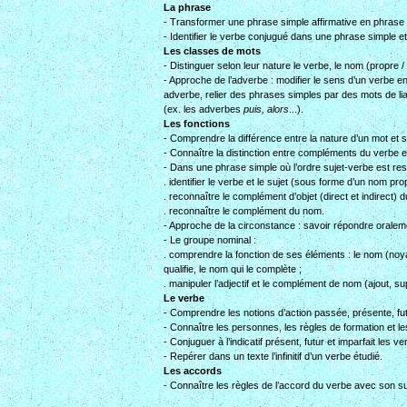
La phrase
- Transformer une phrase simple affirmative en phrase 
- Identifier le verbe conjugué dans une phrase simple et fo
Les classes de mots
- Distinguer selon leur nature le verbe, le nom (propre /
- Approche de l’adverbe : modifier le sens d’un verbe en 
adverbe, relier des phrases simples par des mots de li
(ex. les adverbes
puis, alors
...).
Les fonctions
- Comprendre la différence entre la nature d’un mot et s
- Connaître la distinction entre compléments du verbe
- Dans une phrase simple où l’ordre sujet-verbe est res
. identifier le verbe et le sujet (sous forme d’un nom p
. reconnaître le complément d’objet (direct et indirect) d
. reconnaître le complément du nom.
- Approche de la circonstance : savoir répondre orale
- Le groupe nominal :
. comprendre la fonction de ses éléments : le nom (noyau 
qualifie, le nom qui le complète ;
. manipuler l’adjectif et le complément de nom (ajout, supp
Le verbe
- Comprendre les notions d’action passée, présente, fu
- Connaître les personnes, les règles de formation et le
- Conjuguer à l’indicatif présent, futur et imparfait les
- Repérer dans un texte l’infinitif d’un verbe étudié.
Les accords
- Connaître les règles de l’accord du verbe avec son suj