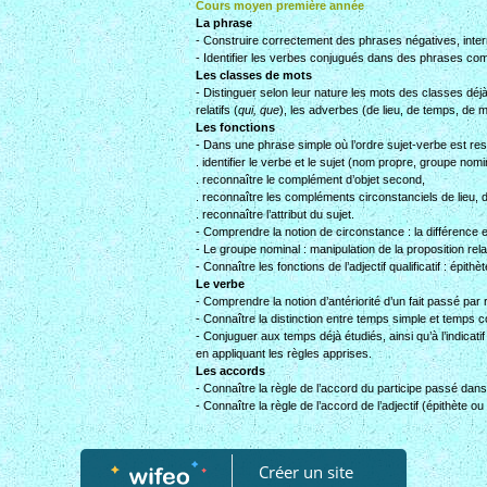
Cours moyen
première année
La phrase
- Construire correctement des phrases négatives, interr
- Identifier les verbes conjugués dans des phrases comple
Les classes de mots
- Distinguer selon leur nature les mots des classes déj
relatifs (
qui, que
), les adverbes (de lieu, de temps, de m
Les fonctions
- Dans une phrase simple où l’ordre sujet-verbe est res
. identifier le verbe et le sujet (nom propre, groupe nom
. reconnaître le complément d’objet second,
. reconnaître les compléments circonstanciels de lieu, 
. reconnaître l’attribut du sujet.
- Comprendre la notion de circonstance : la différence 
- Le groupe nominal : manipulation de la proposition rel
- Connaître les fonctions de l’adjectif qualificatif : épithèt
Le verbe
- Comprendre la notion d’antériorité d’un fait passé par 
- Connaître la distinction entre temps simple et temps
- Conjuguer aux temps déjà étudiés, ainsi qu’à l’indica
en appliquant les règles apprises.
Les accords
- Connaître la règle de l’accord du participe passé da
- Connaître la règle de l’accord de l’adjectif (épithète ou
Créer un site