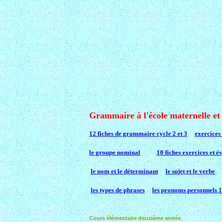
Grammaire à l'école maternelle et
12 fiches de grammaire cycle 2 et 3
exercice
le groupe nominal
10 fiches exercices et é
le nom et le déterminant
le sujet et le verbe
les types de phrases
les pronoms personnels 1
Cours élémentaire deuxième année