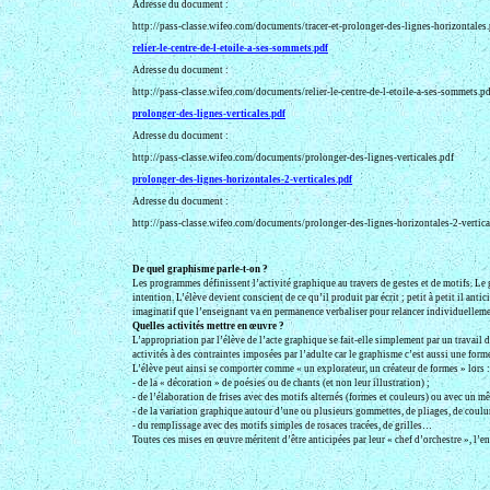
Adresse du document :
http://pass-classe.wifeo.com/documents/tracer-et-prolonger-des-lignes-horizontales
relier-le-centre-de-l-etoile-a-ses-sommets.pdf
Adresse du document :
http://pass-classe.wifeo.com/documents/relier-le-centre-de-l-etoile-a-ses-sommets.p
prolonger-des-lignes-verticales.pdf
Adresse du document :
http://pass-classe.wifeo.com/documents/prolonger-des-lignes-verticales.pdf
prolonger-des-lignes-horizontales-2-verticales.pdf
Adresse du document :
http://pass-classe.wifeo.com/documents/prolonger-des-lignes-horizontales-2-vertica
De quel graphisme parle-t-on ?
Les programmes définissent l’activité graphique au travers de gestes et de motifs. Le 
intention. L’élève devient conscient de ce qu’il produit par écrit ; petit à petit il anti
imaginatif que l’enseignant va en permanence verbaliser pour relancer individuellemen
Quelles activités mettre en œuvre ?
L’appropriation par l’élève de l’acte graphique se fait-elle simplement par un travail
activités à des contraintes imposées par l’adulte car le graphisme c’est aussi une fo
L’élève peut ainsi se comporter comme « un explorateur, un créateur de formes » lors 
- de la « décoration » de poésies ou de chants (et non leur illustration) ;
- de l’élaboration de frises avec des motifs alternés (formes et couleurs) ou avec un m
- de la variation graphique autour d’une ou plusieurs gommettes, de pliages, de coulur
- du remplissage avec des motifs simples de rosaces tracées, de grilles…
Toutes ces mises en œuvre méritent d’être anticipées par leur « chef d’orchestre », l’e